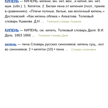
КИПЕНЬ
— КИПЕНЬ, кипени, мн. нет, жен., и кипня, мн. нет,
муж. (обл.). 1. Кипяток. 2. Белая пена от кипения (поэт., преим.
в сравнениях). «Плечи полные, белые, как молочный кипень.»
Достоевский. «Как кипень облака.» Ахматова. Толковый
словарь Ушакова. Д.Н …
Толковый словарь Ушакова
КИПЕНЬ
— КИПЕНЬ, см. кипеть. Толковый словарь Даля. В.И.
Даль. 1863 1866 …
Толковый словарь Даля
кипень
— пена Словарь русских синонимов. кипень сущ., кол
во синонимов: 2 • кипяток (10) • пена …
Словарь синонимов