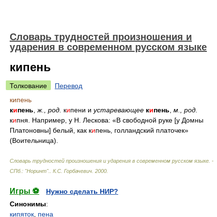
Словарь трудностей произношения и
ударения в современном русском языке
кипень
Толкование
Перевод
кипень
к
и
пень
,
ж., род.
к
и
пени и
устаревающее
к
и
пень
,
м., род.
к
и
пня. Например, у Н. Лескова: «В свободной руке [у Домны
Платоновны] белый, как к
и
пень, голландский платочек»
(Воительница).
Словарь трудностей произношения и ударения в современном русском языке. -
СПб.: "Норинт".
.
К.С. Горбачевич
.
2000
.
Игры ⚽
Нужно сделать НИР?
Синонимы
:
кипяток
,
пена