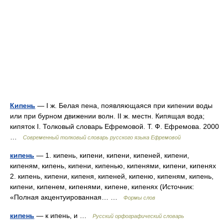
Кипень
— I ж. Белая пена, появляющаяся при кипении воды
или при бурном движении волн. II ж. местн. Кипящая вода;
кипяток I. Толковый словарь Ефремовой. Т. Ф. Ефремова. 2000
…
Современный толковый словарь русского языка Ефремовой
кипень
— 1. кипень, кипени, кипени, кипеней, кипени,
кипеням, кипень, кипени, кипенью, кипенями, кипени, кипенях
2. кипень, кипени, кипеня, кипеней, кипеню, кипеням, кипень,
кипени, кипенем, кипенями, кипене, кипенях (Источник:
«Полная акцентуированная… …
Формы слов
кипень
— к ипень, и …
Русский орфографический словарь